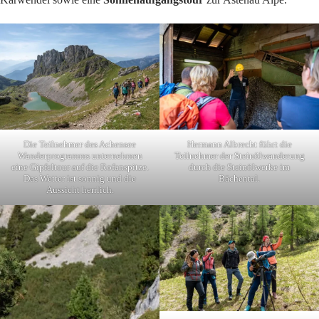
Die Teilnehmer des Achensee
Hermann Albrecht führt die
Wanderprogramms unternehmen
Teilnehmer der Steinölwanderung
eine Gipfeltour auf die Rofanspitze.
durch die Steinölwerke im
Das Wetter ist sonnig und die
Bächental.
Aussicht herrlich.