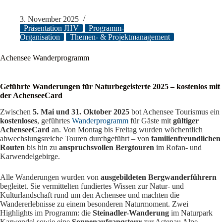
3. November 2025
Präsentation JHV
Programm-
Organisation
Themen- & Projektmanagement
Achensee Wanderprogramm
Geführte Wanderungen für Naturbegeisterte 2025 – kostenlos mit
der AchenseeCard
Zwischen
5. Mai und 31. Oktober 2025
bot Achensee Tourismus ein
kostenloses
, geführtes
Wanderprogramm
für Gäste mit
gültiger
AchenseeCard
an. Von Montag bis Freitag wurden wöchentlich
abwechslungsreiche Touren durchgeführt – von
familienfreundlichen
Routen
bis hin zu
anspruchsvollen Bergtouren
im Rofan- und
Karwendelgebirge.
Alle Wanderungen wurden von
ausgebildeten Bergwanderführern
begleitet. Sie vermittelten fundiertes Wissen zur Natur- und
Kulturlandschaft rund um den Achensee und machten die
Wandererlebnisse zu einem besonderen Naturmoment. Zwei
Highlights im Programm: die
Steinadler-Wanderung
im Naturpark
Karwendel sowie eine
Sonnenaufgangstour
zur Astenau Alpe.