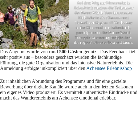
Auf dem Weg zur Moosenalm in
Achenkirch erhalten die Teilnehmer
der Nature Watch Tour interessante
Einblicke in die Pflanzen- und
Tierwelt der Region. /// On the way
to the Moosenalm in Achenkirch,
participants on the Nature Watch
Tour gain fascinating insights into
the region’s diverse flora and fauna.
Das Angebot wurde von rund
500 Gästen
genutzt. Das Feedback fiel
sehr positiv aus – besonders geschätzt wurden die fachkundige
Führung, die gute Organisation und das intensive Naturerlebnis. Die
Anmeldung erfolgte unkompliziert über den
Achensee Erlebnisshop
Zur inhaltlichen Abrundung des Programms und für eine gezielte
Bewerbung über digitale Kanäle wurde auch in den letzten Saisonen
ein eigenes Video produziert. Es vermittelt authentische Eindrücke und
macht das Wandererlebnis am Achensee emotional erlebbar.