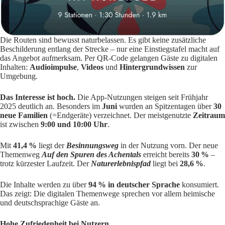
Die Routen sind bewusst naturbelassen. Es gibt keine zusätzliche
Beschilderung entlang der Strecke – nur eine Einstiegstafel macht auf
das Angebot aufmerksam. Per QR-Code gelangen Gäste zu digitalen
Inhalten:
Audioimpulse
,
Videos
und
Hintergrundwissen
zur
Umgebung.
Das Interesse ist hoch.
Die App-Nutzungen steigen seit Frühjahr
2025 deutlich an. Besonders im
Juni
wurden an Spitzentagen über
30
neue Familien
(=Endgeräte) verzeichnet. Der meistgenutzte
Zeitraum
ist zwischen
9:00 und 10:00 Uhr
.
Mit
41,4 %
liegt der
Besinnungsweg
in der Nutzung vorn. Der neue
Themenweg
Auf den Spuren des Achentals
erreicht bereits
30 %
–
trotz kürzester Laufzeit. Der
Naturerlebnispfad
liegt bei
28,6 %
.
Die Inhalte werden zu über
94 % in deutscher Sprache
konsumiert.
Das zeigt: Die digitalen Themenwege sprechen vor allem heimische
und deutschsprachige Gäste an.
Hohe Zufriedenheit bei Nutzern