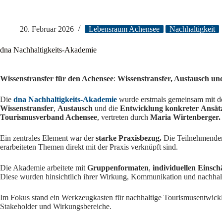
20. Februar 2026
Lebensraum Achensee
Nachhaltigkeit
dna Nachhaltigkeits-Akademie
Wissenstransfer für den Achensee
:
Wissenstransfer, Austausch un
Die
dna Nachhaltigkeits-Akademie
wurde erstmals gemeinsam mit dem
Wissenstransfer
,
Austausch
und die
Entwicklung
konkreter
Ansät
Tourismusverband Achensee
, vertreten durch
Maria Wirtenberger.
Ein zentrales Element war der
starke Praxisbezug.
Die Teilnehmenden
erarbeiteten Themen direkt mit der Praxis verknüpft sind.
Die Akademie arbeitete mit
Gruppenformaten
,
individuellen Einsc
Diese wurden hinsichtlich ihrer Wirkung, Kommunikation und nachhal
Im Fokus stand ein Werkzeugkasten für nachhaltige Tourismusentwicklu
Stakeholder und Wirkungsbereiche.