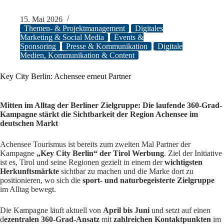
15. Mai 2026
Themen- & Projektmanagement
Digitales
Marketing & Social Media
Events &
Sponsoring
Presse & Kommunikation
Digitale
Medien, Kommunikation & Content
Key City Berlin: Achensee erneut Partner
Mitten im Alltag der Berliner Zielgruppe: Die laufende 360-Grad-
Kampagne stärkt die Sichtbarkeit der Region Achensee im
deutschen Markt
Achensee Tourismus ist bereits zum zweiten Mal Partner der
Kampagne
„Key City Berlin“ der Tirol Werbung
. Ziel der Initiative
ist es, Tirol und seine Regionen gezielt in einem der
wichtigsten
Herkunftsmärkte
sichtbar zu machen und die Marke dort zu
positionieren, wo sich die
sport- und naturbegeisterte Zielgruppe
im Alltag bewegt.
Die Kampagne läuft aktuell von
April bis Juni
und setzt auf einen
d
ezentralen 360-Grad-Ansatz
mit
zahlreichen Kontaktpunkten
im