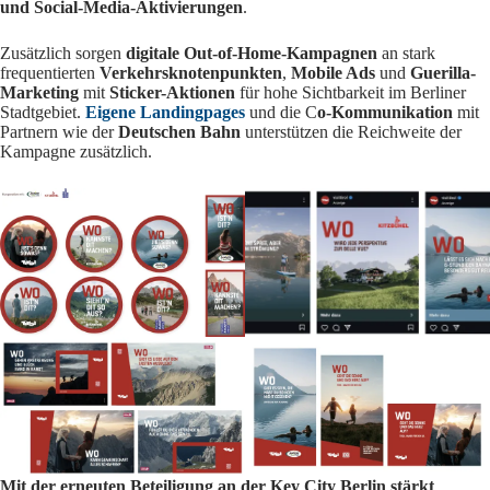
und Social-Media-Aktivierungen
.
Zusätzlich sorgen
digitale Out-of-Home-Kampagnen
an stark
frequentierten
Verkehrsknotenpunkten
,
Mobile Ads
und
Guerilla-
Marketing
mit
Sticker-Aktionen
für hohe Sichtbarkeit im Berliner
Stadtgebiet.
Eigene Landingpages
und die C
o-Kommunikation
mit
Partnern wie der
Deutschen Bahn
unterstützen die Reichweite der
Kampagne zusätzlich.
Mit der erneuten Beteiligung an der Key City Berlin stärkt