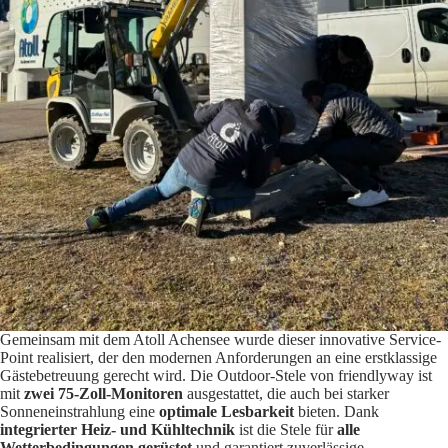
Gemeinsam mit dem Atoll Achensee wurde dieser innovative Service-
Point realisiert, der den modernen Anforderungen an eine erstklassige
Gästebetreuung gerecht wird. Die Outdoor-Stele von friendlyway ist
mit
zwei 75-Zoll-Monitoren
ausgestattet, die auch bei starker
Sonneneinstrahlung eine
optimale Lesbarkeit
bieten. Dank
integrierter Heiz- und Kühltechnik
ist die Stele für
alle
Wetterbedingungen gerüstet
und garantiert zuverlässige