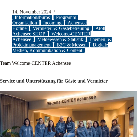
14. November 2024
Informationsbüros
Programm-
Organisation
Incoming
Achensee
Hotline
Vermieter- & Gästebetreuung
Atoll
Achensee SHOP
Welcome-CENTER
Achensee
Meldewesen & Statistik
Themen- &
Projektmanagement
B2C & Messen
Digitale
Medien, Kommunikation & Content
Team Welcome-CENTER Achensee
Service und Unterstützung für Gäste und Vermieter