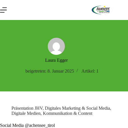
Zum
Inhalt
springen
Laura Egger
beigetreten: 8. Januar 2025
Artikel: 1
Präsentation JHV
,
Digitales Marketing & Social Media
,
Digitale Medien, Kommunikation & Content
Social Media @achensee_tirol