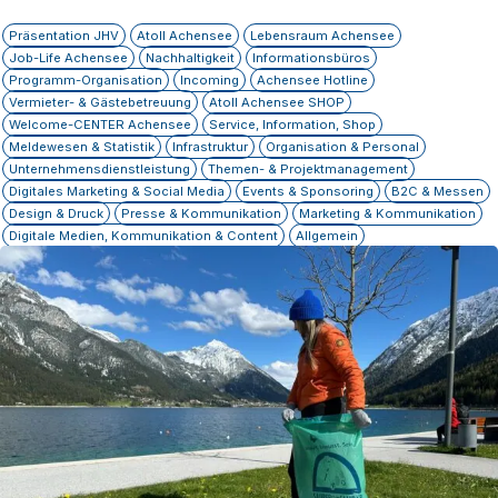
Präsentation JHV
Atoll Achensee
Lebensraum Achensee
Job-Life Achensee
Nachhaltigkeit
Informationsbüros
Programm-Organisation
Incoming
Achensee Hotline
Vermieter- & Gästebetreuung
Atoll Achensee SHOP
Welcome-CENTER Achensee
Service, Information, Shop
Meldewesen & Statistik
Infrastruktur
Organisation & Personal
Unternehmensdienstleistung
Themen- & Projektmanagement
Digitales Marketing & Social Media
Events & Sponsoring
B2C & Messen
Design & Druck
Presse & Kommunikation
Marketing & Kommunikation
Digitale Medien, Kommunikation & Content
Allgemein